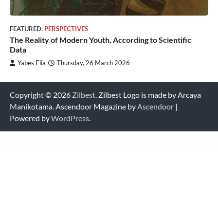
FEATURED
,
PERSPECTIVES
The Reality of Modern Youth, According to Scientific
Data
Yabes Elia
Thursday, 26 March 2026
Copyright © 2026
Zilbest
. Zilbest Logo is made by Arcaya
Manikotama. Ascendoor Magazine by
Ascendoor
|
Powered by
WordPress
.