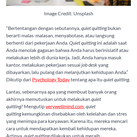
Image Credit: Unsplash
“Bertentangan dengan sebutannya,
quiet quitting
bukan
berarti malas-malasan, menyabotase, atau langsung
berhenti dari pekerjaan Anda.
Quiet quitting
ini adalah saat
Anda menolak gagasan bahwa Anda harus berinisiatif atau
melakukan lebih di dunia kerja. Jadi, Anda hanya masuk
kantor, melakukan pekerjaan sesuai
job desk
yang
dibayarkan, lalu pulang dan melanjutkan kehidupan Anda.”
Dikutip dari
Psychology Today
tentang apa itu
quiet quitting
.
Lantas, sebenarnya apa yang membuat banyak orang
akhirnya memutuskan untuk melakukan
quiet
quitting?
Mengutip
verywellmind.com
,
quiet
quitting
kemungkinan disebabkan oleh kelelahan dan stres
yang menimpa para karyawan. Karena itu, mereka mencari
cara untuk mendapatkan kembali kehidupan mereka.
Artinya,
quiet quitting
dilakukan untuk meraih