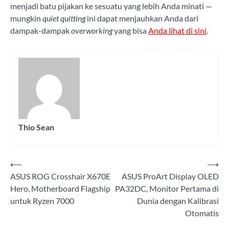
menjadi batu pijakan ke sesuatu yang lebih Anda minati —
mungkin
quiet quitting
ini dapat menjauhkan Anda dari
dampak-dampak
overworking
yang bisa
Anda lihat di sini
.
Thio Sean
⟵
⟶
Post
ASUS ROG Crosshair X670E
ASUS ProArt Display OLED
navigation
Hero, Motherboard Flagship
PA32DC, Monitor Pertama di
untuk Ryzen 7000
Dunia dengan Kalibrasi
Otomatis