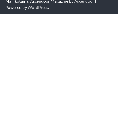
Manikotama. Ascendoor Magazine by
Ascendoor
|
Powered by
WordPress
.