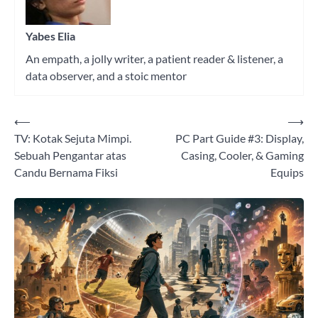
Yabes Elia
An empath, a jolly writer, a patient reader & listener, a
data observer, and a stoic mentor
⟵
⟶
Post
TV: Kotak Sejuta Mimpi.
PC Part Guide #3: Display,
navigation
Sebuah Pengantar atas
Casing, Cooler, & Gaming
Candu Bernama Fiksi
Equips