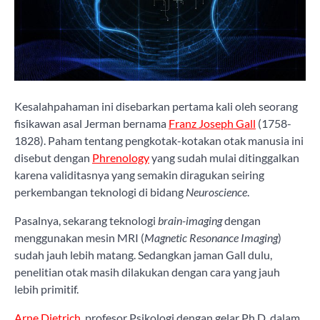
Kesalahpahaman ini disebarkan pertama kali oleh seorang
fisikawan asal Jerman bernama
Franz Joseph Gall
(1758-
1828). Paham tentang pengkotak-kotakan otak manusia ini
disebut dengan
Phrenology
yang sudah mulai ditinggalkan
karena validitasnya yang semakin diragukan seiring
perkembangan teknologi di bidang
Neuroscience
.
Pasalnya, sekarang teknologi
brain-imaging
dengan
menggunakan mesin MRI (
Magnetic Resonance Imaging
)
sudah jauh lebih matang. Sedangkan jaman Gall dulu,
penelitian otak masih dilakukan dengan cara yang jauh
lebih primitif.
Arne Dietrich
, profesor Psikologi dengan gelar Ph.D. dalam