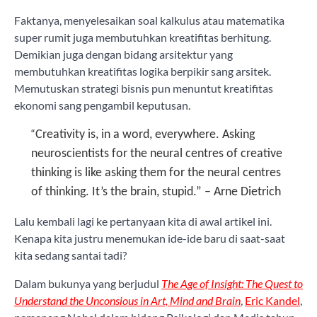
Faktanya, menyelesaikan soal kalkulus atau matematika
super rumit juga membutuhkan kreatifitas berhitung.
Demikian juga dengan bidang arsitektur yang
membutuhkan kreatifitas logika berpikir sang arsitek.
Memutuskan strategi bisnis pun menuntut kreatifitas
ekonomi sang pengambil keputusan.
“
Creativity is, in a word, everywhere. Asking
neuroscientists for the neural centres of creative
thinking is like asking them for the neural centres
of thinking. It’s the brain, stupid.” – Arne Dietrich
Lalu kembali lagi ke pertanyaan kita di awal artikel ini.
Kenapa kita justru menemukan ide-ide baru di saat-saat
kita sedang santai tadi?
Dalam bukunya yang berjudul
The Age of Insight: The Quest to
Understand the Unconsious in Art, Mind and Brain
,
Eric Kandel
,