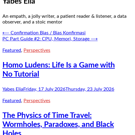
Yabes Elia
An empath, a jolly writer, a patient reader & listener, a data
observer, and a stoic mentor
Post
⟵
Confirmation Bias / Bias Konfirmasi
PC Part Guide #2: CPU, Memori, Storage
⟶
navigation
Featured
,
Perspectives
Homo Ludens: Life Is a Game with
No Tutorial
Yabes Elia
Friday, 17 July 2026
Thursday, 23 July 2026
Featured
,
Perspectives
The Physics of Time Travel:
Wormholes, Paradoxes, and Black
Holes