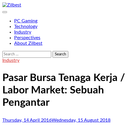
Skip
to
Zilbest
Playing with Life
content
PC Gaming
Technology
Industry
Perspectives
About Zilbest
Search
for:
Industry
Pasar Bursa Tenaga Kerja /
Labor Market: Sebuah
Pengantar
Thursday, 14 April 2016
Wednesday, 15 August 2018