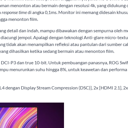
man menonton atau bermain dengan resolusi 4k, yang didukung
n
response time
di angka 0,1ms. Monitor ini memang didesain khus
ngga menonton film.
ng detail dan indah, mampu dibawakan dengan sempurna oleh mon
 diacungi jempol. Apalagi dengan teknologi Anti-glare micro-textu
g tidak akan menampilkan refleksi atau pantulan dari sumber ca
yang dihasilkan ketika sedang bermain atau menonton film.
 DCI-P3 dan true 10-bit. Untuk pembuangan panasnya, ROG Swi
mpu menurunkan suhu hingga 8%, untuk keawetan dan perform
1.4 dengan Display Stream Compression (DSC)], 2x [HDMI 2.1], 