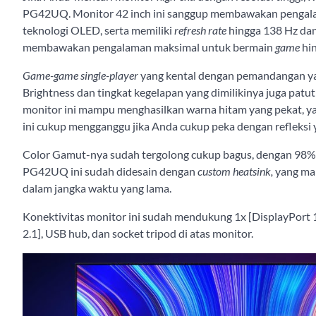
PG42UQ. Monitor 42 inch ini sanggup membawakan pengala
teknologi OLED, serta memiliki
refresh rate
hingga 138 Hz da
membawakan pengalaman maksimal untuk bermain
game
hi
Game-game
single-player
yang kental dengan pemandangan ya
Brightness dan tingkat kegelapan yang dimilikinya juga patut
monitor ini mampu menghasilkan warna hitam yang pekat, yan
ini cukup mengganggu jika Anda cukup peka dengan refleksi 
Color Gamut-nya sudah tergolong cukup bagus, dengan 98%
PG42UQ ini sudah didesain dengan
custom heatsink,
yang ma
dalam jangka waktu yang lama.
Konektivitas monitor ini sudah mendukung 1x [DisplayPort 
2.1], USB hub, dan socket tripod di atas monitor.