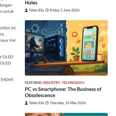
Holes
 dengan
Yabes Elia
Friday, 5 June 2026
us untuk
itor ini.
re,
haya. Hal
ft OLED
a OLED
2x [HDMI
FEATURED
,
INDUSTRY
,
TECHNOLOGY
PC vs Smartphone: The Business of
Obsolescence
Yabes Elia
Thursday, 14 May 2026