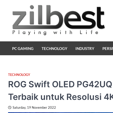
Skip
to
content
Zilbest
Playing with Life
PC GAMING
TECHNOLOGY
INDUSTRY
PERS
TECHNOLOGY
ROG Swift OLED PG42UQ
Terbaik untuk Resolusi 4
Saturday, 19 November 2022