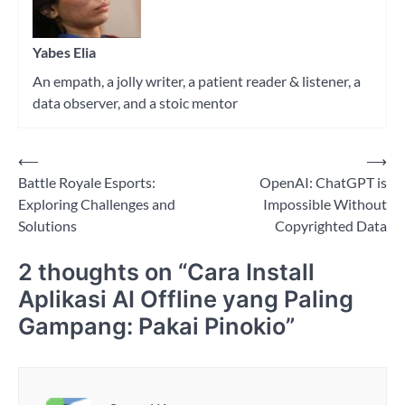
Yabes Elia
An empath, a jolly writer, a patient reader & listener, a
data observer, and a stoic mentor
⟵
⟶
Post
Battle Royale Esports:
OpenAI: ChatGPT is
navigation
Exploring Challenges and
Impossible Without
Solutions
Copyrighted Data
2 thoughts on “
Cara Install
Aplikasi AI Offline yang Paling
Gampang: Pakai Pinokio
”